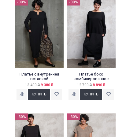
- 30%
- 30%
Платье с внутренней
Платье бохо
вставкой
комбинированное
13 400
9 380
12 700
8 890
₽
₽
₽
₽
- 30%
- 30%