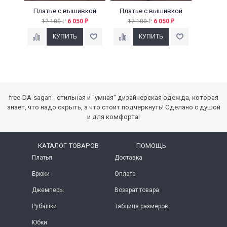
Платье с вышивкой
Платье с вышивкой
12 100
6 050
12 100
6 050
₽
₽
₽
₽
free-DA-sagan - стильная и "умная" дизайнерская одежда, которая
знает, что надо скрыть, а что стоит подчеркнуть! Сделано с душой
и для комфорта!
КАТАЛОГ ТОВАРОВ
ПОМОЩЬ
Платья
Доставка
Брюки
Оплата
Джемперы
Возврат товара
Рубашки
Таблица размеров
Юбки