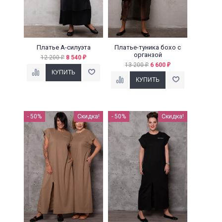
Платье А-силуэта
Платье-туника бохо с
органзой
12 200
8 540
₽
₽
13 200
6 600
₽
₽
- 50%
Скидка!
- 50%
Скидка!