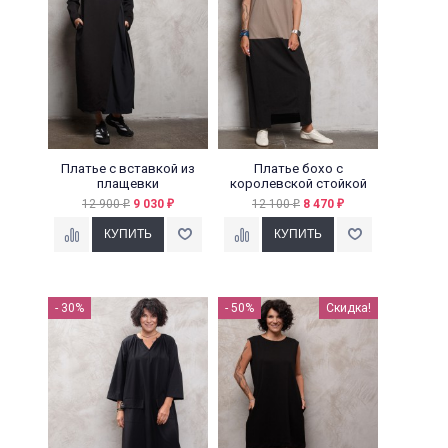
Платье с вставкой из
Платье бохо с
плащевки
королевской стойкой
12 900
9 030
12 100
8 470
₽
₽
₽
₽
- 30%
- 50%
Скидка!