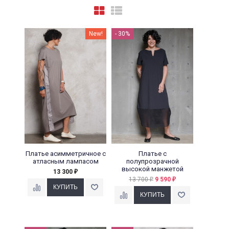
New!
- 30%
Платье асимметричное с
Платье с
атласным лампасом
полупрозрачной
высокой манжетой
13 300
₽
13 700
9 590
₽
₽