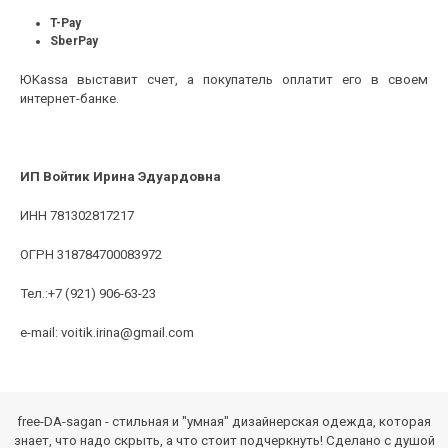
T-Pay
SberPay
ЮKassa выставит счет, а покупатель оплатит его в своем
интернет-банке.
ИП
Войтик Ирина Эдуардовна
ИНН 781302817217
ОГРН 318784700083972
Тел.:+7 (921) 906-63-23
e-mail: voitik.irina@gmail.com
free-DA-sagan - стильная и "умная" дизайнерская одежда, которая
знает, что надо скрыть, а что стоит подчеркнуть! Сделано с душой