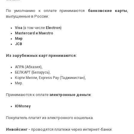
По умолчанию к оплате принимаются
банковские карты
,
выпущенные в России:
Visa
(в том числе
Electron
)
Masterсard и Maestro
Мир
JCB
Из
зарубежных карт
принимаются
:
АПРА (Абхазия),
БЕЛКАРТ (Беларусь),
Корти Милли, Express Pay (Таджикистан),
Мир.
Принимаются к оплате
электронные деньги
:
ЮMoney
Покупатель платит из электронного кошелька.
Инвойсинг -
проводятся платежи через интернет-банки: