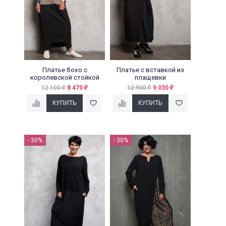
Платье бохо с
Платье с вставкой из
королевской стойкой
плащевки
12 100
8 470
12 900
9 030
₽
₽
₽
₽
- 30%
- 30%