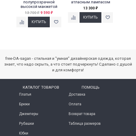
полупрозрачной
атласным лампасом
высокой манжетой
13 300
₽
13 700
9 590
₽
₽
free-DA-sagan - стильная и "умная" дизайнерская одежда, которая
знает, что надо скрыть, а что стоит подчеркнуть! Сделано с душой
и для комфорта!
КАТАЛОГ ТОВАРОВ
ПОМОЩЬ
Платья
Доставка
Брюки
Оплата
Джемперы
Возврат товара
Рубашки
Таблица размеров
Юбки