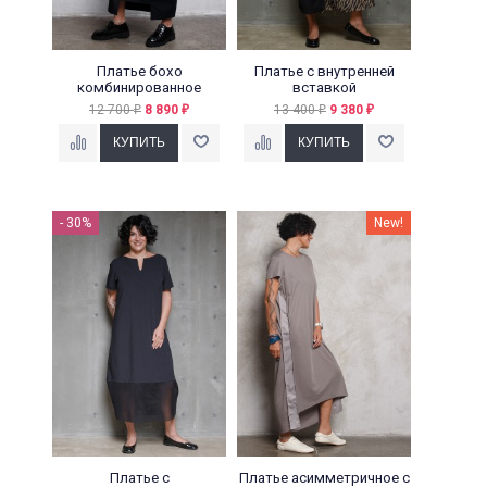
Платье бохо
Платье с внутренней
комбинированное
вставкой
12 700
8 890
13 400
9 380
₽
₽
₽
₽
- 30%
New!
Платье с
Платье асимметричное с