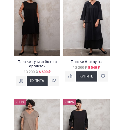
Платье-туника бохо с
Платье А-силуэта
органзой
12 200
8 540
₽
₽
13 200
6 600
₽
₽
- 30%
- 30%