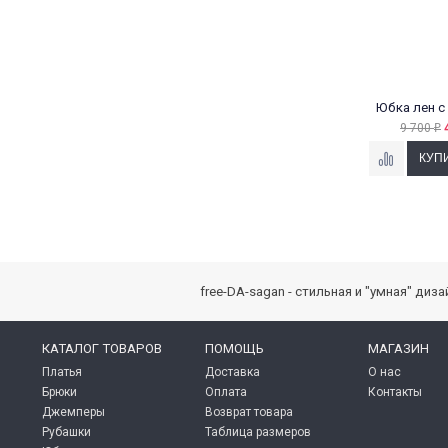
Юбка лен с
9 700
₽
free-DA-sagan - стильная и "умная" ди
КАТАЛОГ ТОВАРОВ
ПОМОЩЬ
МАГАЗИН
Платья
Доставка
О нас
Брюки
Оплата
Контакты
Джемперы
Возврат товара
Рубашки
Таблица размеров