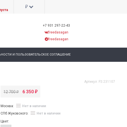
₽
пуста
+7 931 297-22-43
freedasagan
freedasagan
НОСТИ И ПОЛЬЗОВАТЕЛЬСКОЕ СОГЛАШЕНИЕ
Артикул:
FS 231107
6 350
12 700
₽
₽
Москва:
Нет в наличии
СПб Жуковского:
Нет в наличии
Цвет: