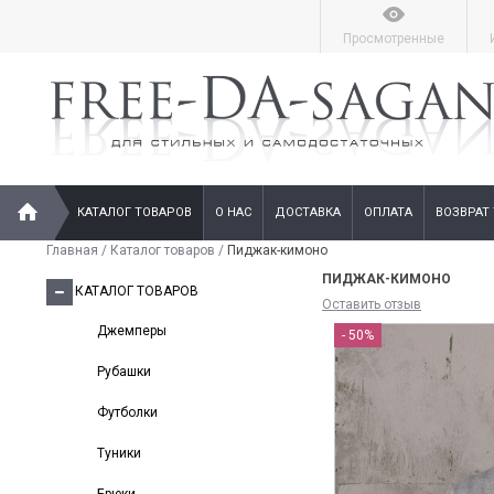
Просмотренные
КАТАЛОГ ТОВАРОВ
О НАС
ДОСТАВКА
ОПЛАТА
ВОЗВРАТ
Главная
/
Каталог товаров
/
Пиджак-кимоно
ПИДЖАК-КИМОНО
КАТАЛОГ ТОВАРОВ
Оставить отзыв
Джемперы
- 50%
Рубашки
Футболки
Туники