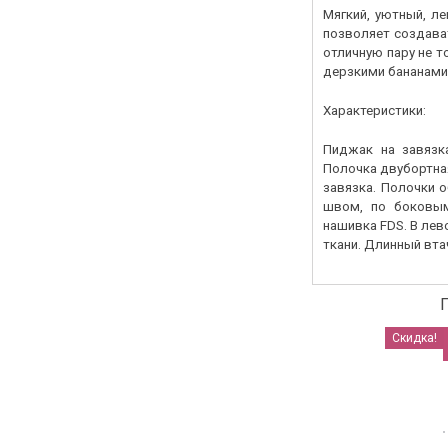
Мягкий, уютный, л
позволяет создава
отличную пару не т
дерзкими бананам
Характеристики:
Пиджак на завязка
Полочка двубортна
завязка. Полочки 
швом, по боковым
нашивка FDS. В ле
ткани. Длинный втач
Скидка!