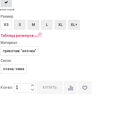
ветло-серый
Размер:
XS
S
M
L
XL
XL+
Таблица размеров
Материал:
трикотаж "елочка"
Сезон:
осень-зима
Кол-во: