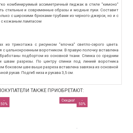
егко комбинируемый ассиметричный пиджак в стиле "кимоно"
ть стильные и современные образы и модные луки. Составит
олько с широкими брюками-трубами из черного-джерси, но и с
и с кожаным лампасом
х из трикотажа с рисунком "елочка" светло-серого цвета.
я с цельнокроенным воротником. В правую полочку вставлена
обработаны подбортом из основной ткани. Спинка со средним
 швам разрезы. По центру спинки под линией воротника
вом боковом шве выше разреза вставлена завязка из основной
ной рукав. Подгиб низа и рукава 3,5 см.
ПОКУПАТЕЛИ ТАКЖЕ ПРИОБРЕТАЮТ:
-
Скидка!
-
50%
50%