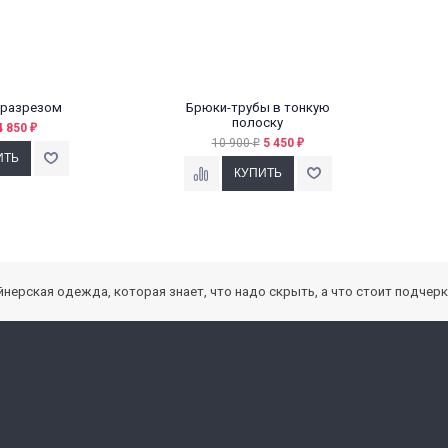
 разрезом
Брюки-трубы в тонкую
полоску
4 850
₽
10 900
5 450
₽
₽
зайнерская одежда, которая знает, что надо скрыть, а что стоит подчер