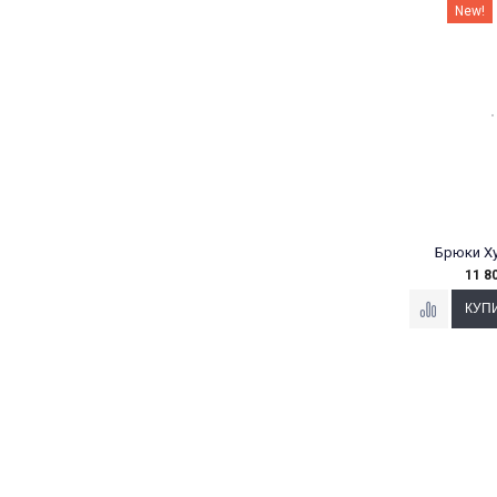
New!
Брюки Х
11 8