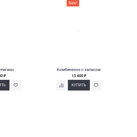
New!
улиганы
Комбинезон с запахом
00
13 400
₽
₽