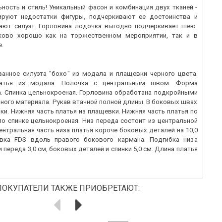
ность и стиль! Уникальный фасон и комбинация двух тканей -
ируют недостатки фигуры, подчеркивают ее достоинства и
ают силуэт. Горловина лодочка выгодно подчеркивает шею.
ково хорошо как на торжественном мероприятии, так и в
е.
анное силуэта "бохо" из модала и плащевки черного цвета.
латья из модала. Полочка с центральным швом. Форма
. Спинка цельнокроеная. Горловина обработана подкройными
ного материала. Рукав втачной полной длины. В боковых швах
и. Нижняя часть платья из плащевки. Нижняя часть платья по
по спинке цельнокроеная. Низ переда состоит из центральной
ентральная часть низа платья короче боковых деталей на 10,0
вка FDS вдоль правого бокового кармана. Подгибка низа
 переда 3,0 см, боковых деталей и спинки 5,0 см. Длина платья
ПОКУПАТЕЛИ ТАКЖЕ ПРИОБРЕТАЮТ: