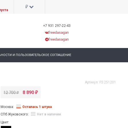
₽
пуста
+7 931 297-22-43
freedasagan
freedasagan
НОСТИ И ПОЛЬЗОВАТЕЛЬСКОЕ СОГЛАШЕНИЕ
Артикул:
FS 251201
8 890
12 700
₽
₽
Москва:
Осталась 1 штука
СПб Жуковского:
Нет в наличии
Цвет: