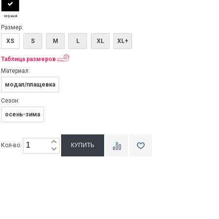
черный
Размер:
XS
S
M
L
XL
XL+
Таблица размеров
Материал:
модал/плащевка
Сезон:
осень-зима
Кол-во: