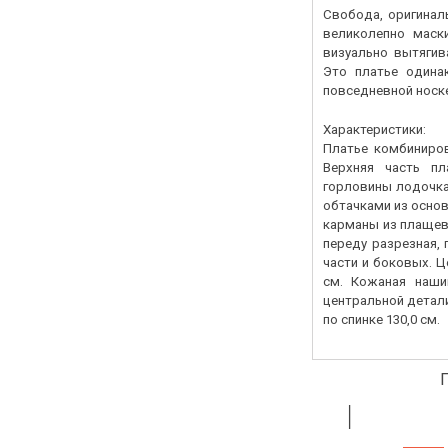
Свобода, оригиналь
великолепно маск
визуально вытягив
Это платье одина
повседневной носк
Характеристики:
Платье комбиниров
Верхняя часть п
горловины лодочка
обтачками из основ
карманы из плащевк
переду разрезная, 
части и боковых. Ц
см. Кожаная наши
центральной детали
по спинке 130,0 см.