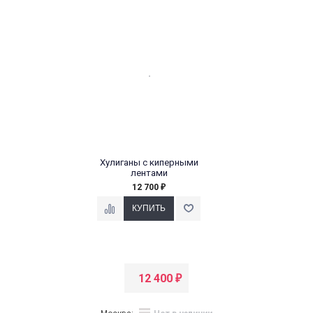
Хулиганы с киперными
лентами
12 700
₽
12 400
₽