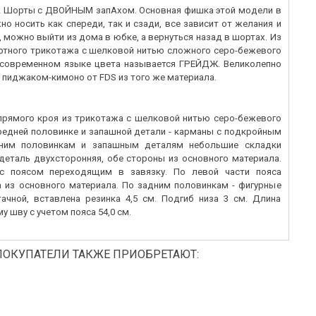
а! Шорты с ДВОЙНЫМ запАхом. Основная фишка этой модели в
но носить как спереди, так и сзади, все зависит от желания и
е, можно выйти из дома в юбке, а вернуться назад в шортах. Из
тного трикотажа с шелковой нитью сложного серо-бежевого
 современном языке цвета называется ГРЕЙДЖ. Великолепно
 пиджаком-кимоно от FDS из того же материала.
прямого кроя из трикотажа с шелковой нитью серо-бежевого
ередней половинке и запашной детали - карманы c подкройным
дним половинкам и запашным деталям небольшие складки
деталь двухсторонняя, обе стороны из основного материала.
с поясом переходящим в завязку. По левой части пояса
а из основного материала. По задним половинкам - фигурные
тачной, вставлена резинка 4,5 см. Подгиб низа 3 см. Длина
у шву с учетом пояса 54,0 см.
ПОКУПАТЕЛИ ТАКЖЕ ПРИОБРЕТАЮТ: