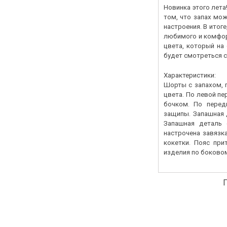
Новинка этого лет
том, что запах мож
настроения. В итог
любимого и комфор
цвета, который на
будет смотреться с
Характеристики:
Шорты с запахом, 
цвета. По левой п
бочком. По пере
защипы. Запашная 
Запашная деталь 
настрочена завязк
кокетки. Пояс при
изделия по боковом