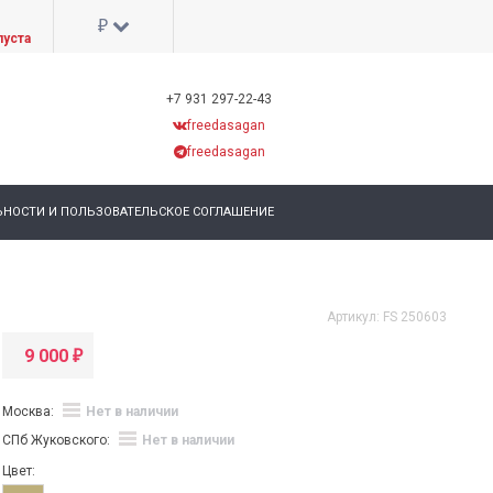
₽
пуста
+7 931 297-22-43
freedasagan
freedasagan
НОСТИ И ПОЛЬЗОВАТЕЛЬСКОЕ СОГЛАШЕНИЕ
Артикул:
FS 250603
9 000
₽
Москва:
Нет в наличии
СПб Жуковского:
Нет в наличии
Цвет: