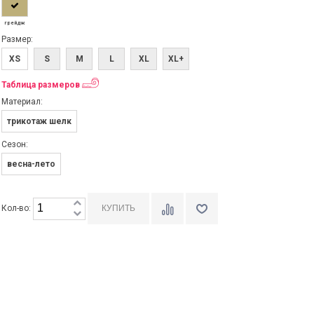
грейдж
Размер:
XS
S
M
L
XL
XL+
Таблица размеров
Материал:
трикотаж шелк
Сезон:
весна-лето
Кол-во: